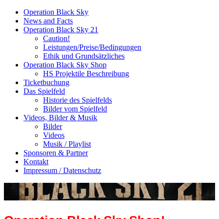
Operation Black Sky
News and Facts
Operation Black Sky 21
Caution!
Leistungen/Preise/Bedingungen
Ethik und Grundsätzliches
Operation Black Sky Shop
HS Projektile Beschreibung
Ticketbuchung
Das Spielfeld
Historie des Spielfelds
Bilder vom Spielfeld
Videos, Bilder & Musik
Bilder
Videos
Musik / Playlist
Sponsoren & Partner
Kontakt
Impressum / Datenschutz